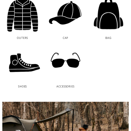
OUTERS
CAP
BAG
SHOES
ACCESSORIES