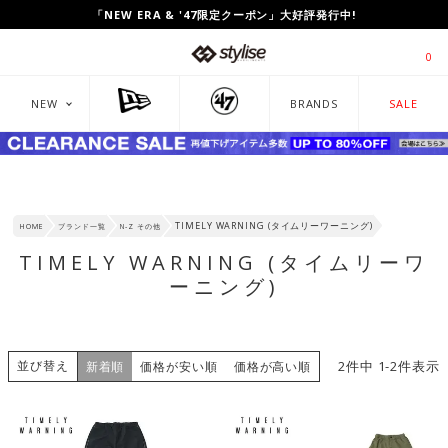
UP TO 80%OFF!「CLEARANCE SALE」開催中!
「NEW ERA & '47限定クーポン」大好評発行中!
0
NEW
BRANDS
SALE
TIMELY WARNING (タイムリーワーニング)
HOME
ブランド一覧
N-Z その他
TIMELY WARNING (タイムリーワ
ーニング)
並び替え
2
件中
1
-
2
件表示
新着順
価格が安い順
価格が高い順