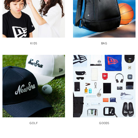
KIDS
BAG
GOLF
GOODS