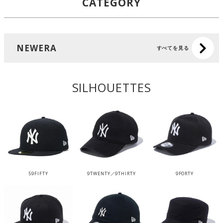
CATEGORY
NEWERA
すべてを見る
SILHOUETTES
59FIFTY
9TWENTY／9THIRTY
9FORTY