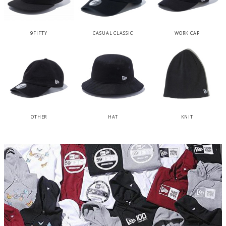
9FIFTY
CASUAL CLASSIC
WORK CAP
OTHER
HAT
KNIT