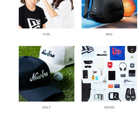
KIDS
BAG
GOLF
GOODS