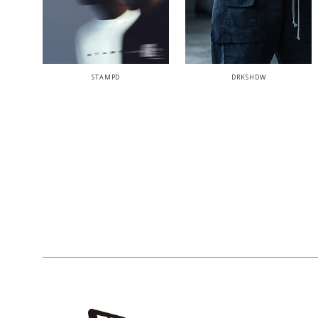
STAMPD
DRKSHDW