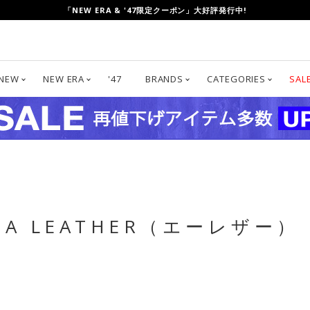
UP TO 80%OFF!「CLEARANCE SALE」開催中!
「NEW ERA & '47限定クーポン」大好評発行中!
NEW
NEW ERA
'47
BRANDS
CATEGORIES
SAL
A LEATHER（エーレザー）