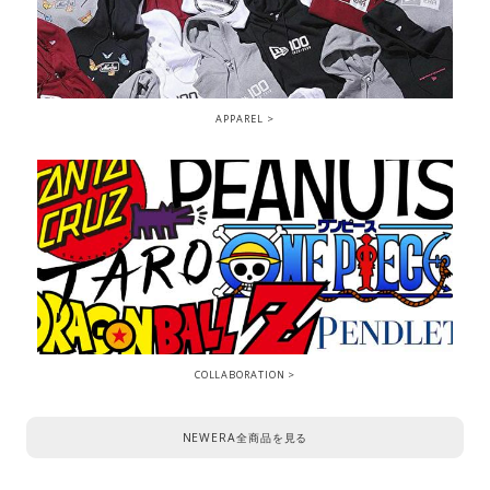
APPAREL
COLLABORATION
NEWERA全商品を見る