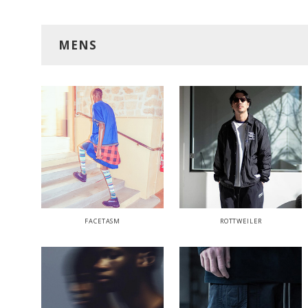
MENS
FACETASM
ROTTWEILER