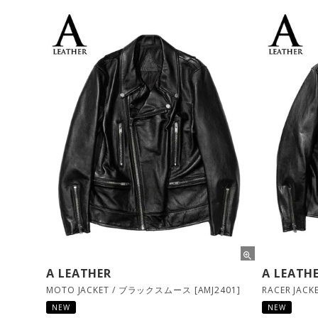
A LEATHER
A LEATH
MOTO JACKET / ブラックスムース [AMJ2401]
RACER JAC
NEW
NEW