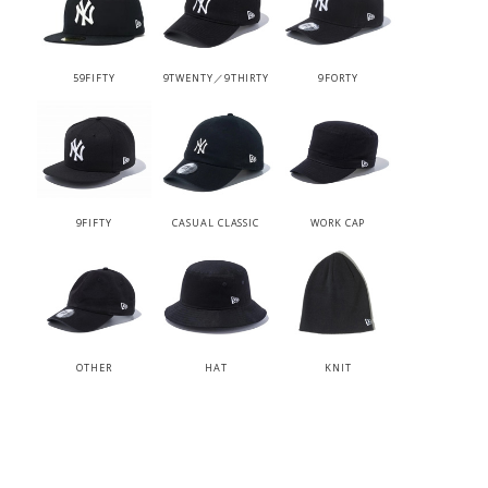
59FIFTY
9TWENTY／9THIRTY
9FORTY
9FIFTY
CASUAL CLASSIC
WORK CAP
OTHER
HAT
KNIT