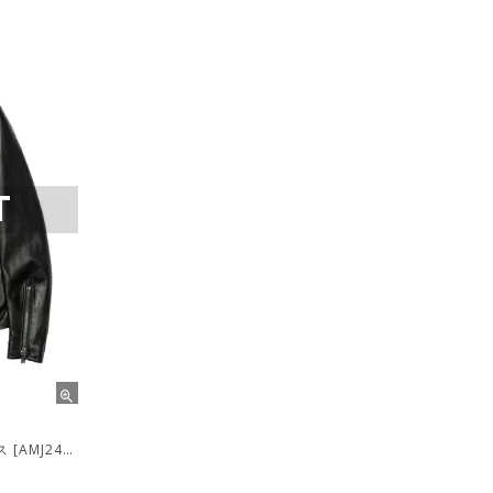
T
ROADSTER JACKET / ブラックスムース [AMJ2403]