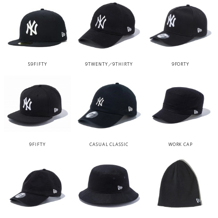
59FIFTY
9TWENTY／9THIRTY
9FORTY
9FIFTY
CASUAL CLASSIC
WORK CAP