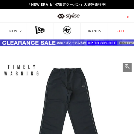
UP TO 80%OFF!「CLEARANCE SALE」開催中!
0
NEW
BRANDS
SALE