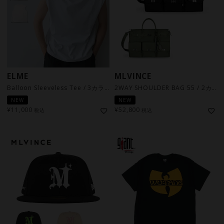
ELME
MLVINCE
Balloon Sleeveless Tee / 3カラー
2WAY SHOULDER BAG 55 / 2カラー
NEW
NEW
¥
11,000
¥
52,800
税込
税込