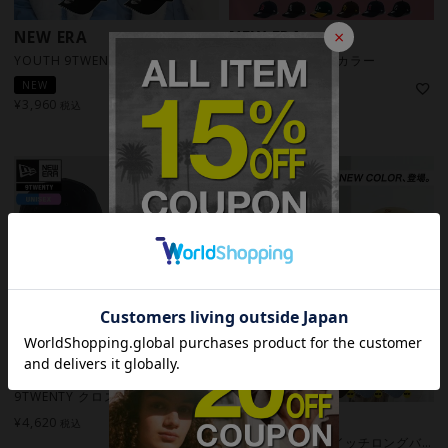
×
NEW ERA
NEW ERA
YOUTH 9TWENTY サンドイッチロングバイザー MLB 別注 / 2カラー
9FORTY MLB / 22カラー
NEW
¥
4,620
税込
¥
3,960
税込
NEW ERA
9TWENTY クロスストラップ ウォッシュドコットン MLB / 34カラー
NEW ERA
¥
4,620
税込
9TWENTY サンドイッチロングバイザー MLB 別注 / 13カラー [RSV]