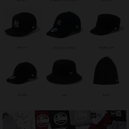
59FIFTY
9TWENTY／9THIRTY
9FORTY
9FIFTY
CASUAL CLASSIC
WORK CAP
OTHER
HAT
KNIT