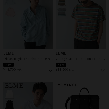
ELME
ELME
Offset Boyfriend Shirts / 2カラー
Vintage Stripe Balloon Tee / 2カラー
NEW
NEW
¥
18,700
¥
13,200
税込
税込