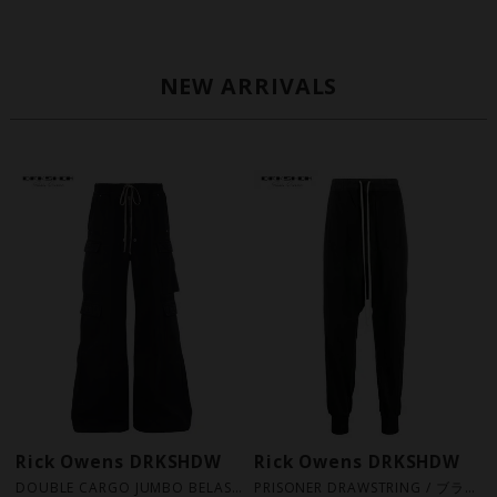
NEW ARRIVALS
Rick Owens DRKSHDW
Rick Owens DRKSHDW
DOUBLE CARGO JUMBO BELAS / ブラック [DU02F6398 TW 09]
PRISONER DRAWSTRING / ブラック [DU02F6395 RIG 09]