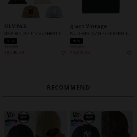
MLVINCE
giant Vintage
NEW ERA 59FIFTY AUTHENTIC LOGO CAP / 5カラー
WU-TANG CLAN PUFF PRINT LOGO / ブラック [TS0100WUTA]
NEW
NEW
¥
13,200
¥
13,200
¥
9,240
¥
9,240
税込
税込
RECOMMEND