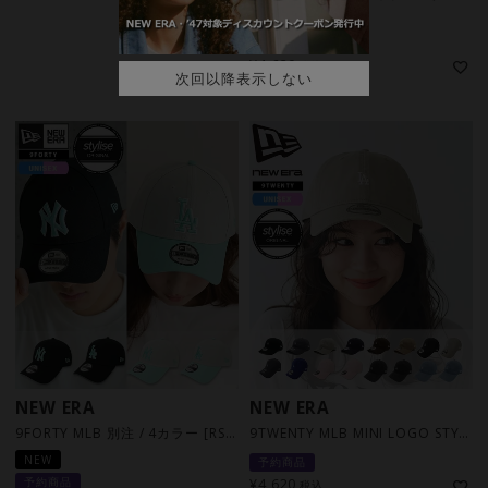
NEW
予約商品
¥
4,620
税込
次回以降表示しない
NEW ERA
NEW ERA
9FORTY MLB 別注 / 4カラー [RSV]
9TWENTY MLB MINI LOGO STYLISE別注 / 16カラー[RSV]
NEW
予約商品
予約商品
¥
4,620
税込