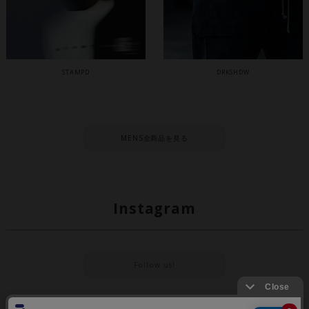
STAMPD
DRKSHDW
MENS全商品を見る
Instagram
Follow us!