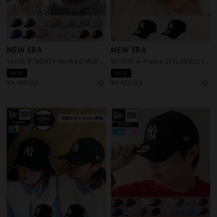
NEW ERA
NEW ERA
Youth 9TWENTY Washed MLB / 14カラー
9FORTY A-Frame STYLISE別注 [RSV]
NEW
NEW
¥
3,960
¥
4,620
税込
税込