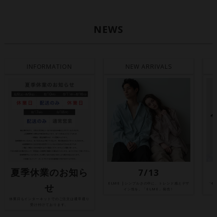
NEWS
INFORMATION
NEW ARRIVALS
夏季休業のお知ら
7/13
ELME |シンプルさの中に、トレンド感とデザ
'4
せ
イン性を。「ELME」発売！
休業日もインターネットでのご注文は通常通り
受け付けております。