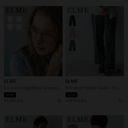
ELME
ELME
Double-bridge Metal Glasses / 2カラー
Everyday Pintuck Slacks / 3カラー
NEW
NEW
¥
3,850
¥
19,800
税込
税込