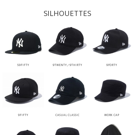
SILHOUETTES
59FIFTY
9TWENTY／9THIRTY
9FORTY
9FIFTY
CASUAL CLASSIC
WORK CAP