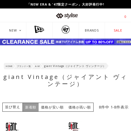
UP TO 80%OFF!「CLEARANCE SALE」開催中!
「NEW ERA & '47限定クーポン」大好評発行中!
0
NEW
BRANDS
SALE
giant Vintage（ジャイアント ヴィンテージ）
HOME
ブランド一覧
A-M
giant Vintage（ジャイアント ヴィ
ンテージ）
並び替え
8
件中
1
-
8
件表示
新着順
価格が安い順
価格が高い順