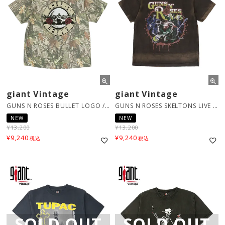
giant Vintage
giant Vintage
GUNS N ROSES BULLET LOGO / カモ [12160781]
GUNS N ROSES SKELTONS LIVE / ブラウン [12160760]
NEW
NEW
¥
13,200
¥
13,200
¥
9,240
¥
9,240
税込
税込
SOLD OUT
SOLD OUT