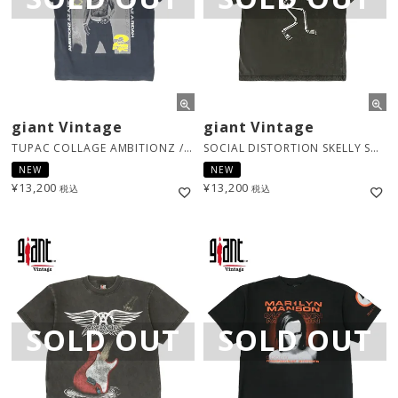
giant Vintage
giant Vintage
TUPAC COLLAGE AMBITIONZ / ネイビー [31781947]
SOCIAL DISTORTION SKELLY SONG TITLE / ヴィンテージブラック [31252004]
NEW
NEW
¥
13,200
¥
13,200
税込
税込
SOLD OUT
SOLD OUT