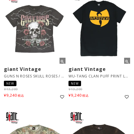
giant Vintage
giant Vintage
GUNS N ROSES SKULL ROSES / ブラック [12160767]
WU-TANG CLAN PUFF PRINT LOGO / ブラック [TS0100WUTA]
NEW
NEW
¥
13,200
¥
13,200
¥
9,240
¥
9,240
税込
税込