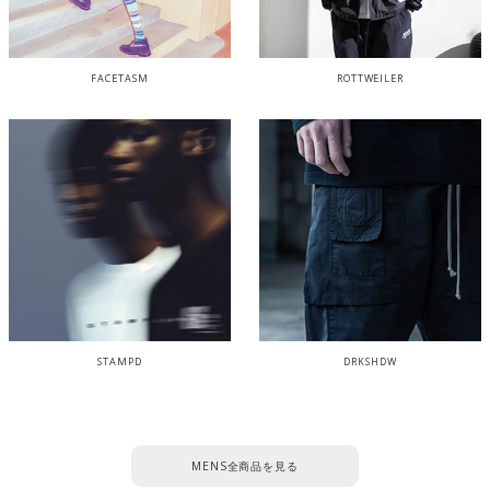
FACETASM
ROTTWEILER
STAMPD
DRKSHDW
MENS全商品を見る