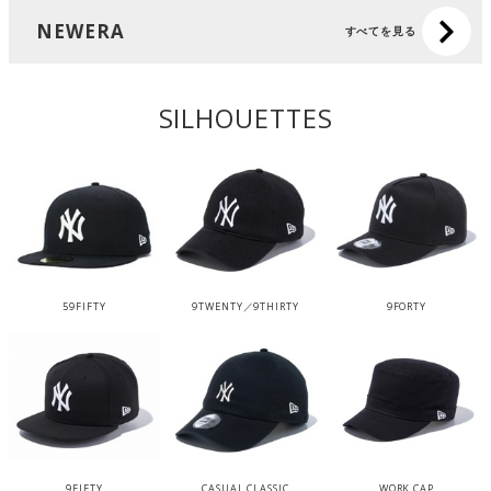
NEWERA
すべてを見る
SILHOUETTES
59FIFTY
9TWENTY／9THIRTY
9FORTY
9FIFTY
CASUAL CLASSIC
WORK CAP