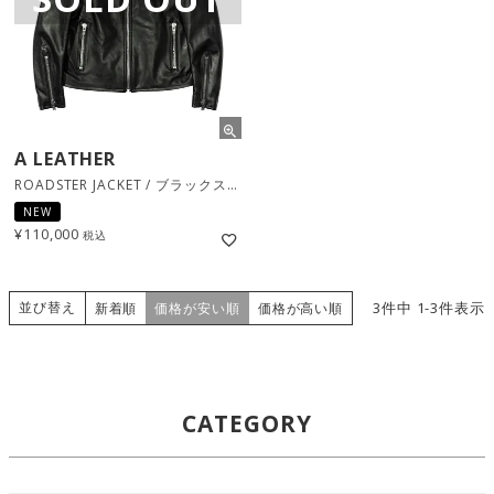
A LEATHER
ROADSTER JACKET / ブラックスムース [AMJ2403]
NEW
¥
110,000
税込
並び替え
3
件中
1
-
3
件表示
新着順
価格が安い順
価格が高い順
CATEGORY