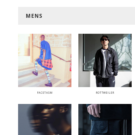
MENS
FACETASM
ROTTWEILER