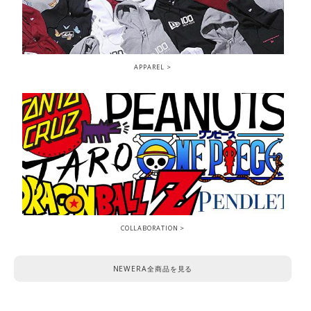
APPAREL
COLLABORATION
NEWERA全商品を見る