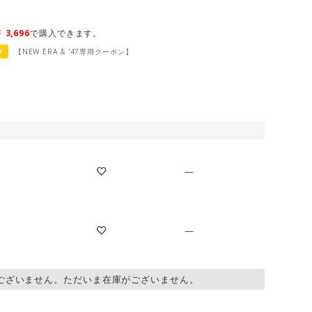
￥
3,696
で購入できます。
ド
【NEW ERA & '47専用クーポン】
—
—
ございません。ただいま在庫がございません。