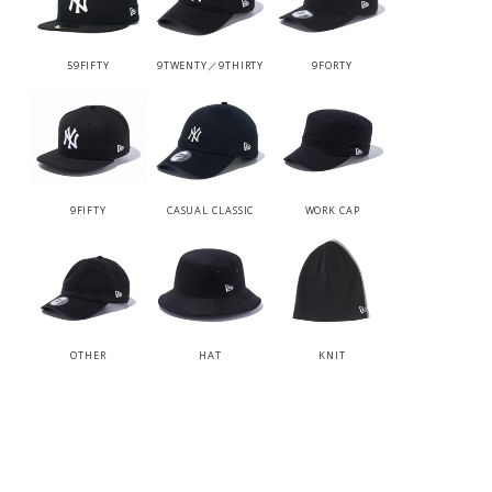
59FIFTY
9TWENTY／9THIRTY
9FORTY
9FIFTY
CASUAL CLASSIC
WORK CAP
OTHER
HAT
KNIT