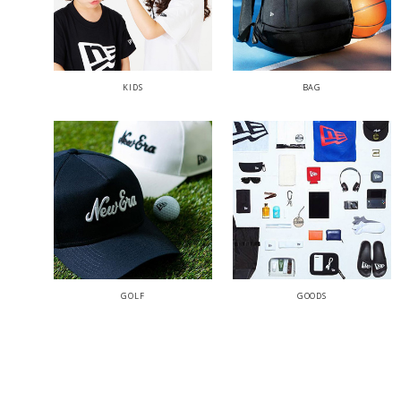
KIDS
BAG
GOLF
GOODS