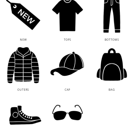
NEW
TOPS
BOTTOMS
OUTERS
CAP
BAG