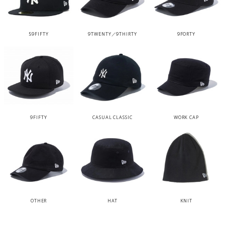
59FIFTY
9TWENTY／9THIRTY
9FORTY
9FIFTY
CASUAL CLASSIC
WORK CAP
OTHER
HAT
KNIT