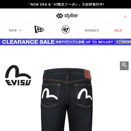
UP TO 80%OFF!「CLEARANCE SALE」開催中!
0
NEW
BRANDS
SALE