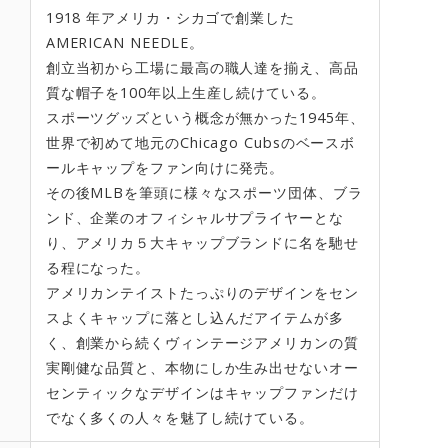
1918 年アメリカ・シカゴで創業した
AMERICAN NEEDLE。
創立当初から工場に最高の職人達を揃え、高品
質な帽子を100年以上生産し続けている。
スポーツグッズという概念が無かった1945年、
世界で初めて地元のChicago Cubsのベースボ
ールキャップをファン向けに発売。
その後MLBを筆頭に様々なスポーツ団体、ブラ
ンド、企業のオフィシャルサプライヤーとな
り、アメリカ５大キャップブランドに名を馳せ
る程になった。
アメリカンテイストたっぷりのデザインをセン
スよくキャップに落とし込んだアイテムが多
く、創業から続くヴィンテージアメリカンの質
実剛健な品質と、本物にしか生み出せないオー
センティックなデザインはキャップファンだけ
でなく多くの人々を魅了し続けている。