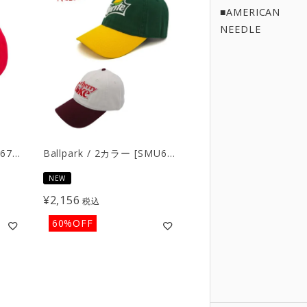
■AMERICAN
NEEDLE
Ballpark / レッド [SMU674B]
Ballpark / 2カラー [SMU674A]
NEW
¥
2,156
税込
60%OFF