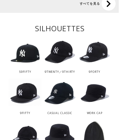
すべてを見る
SILHOUETTES
59FIFTY
9TWENTY／9THIRTY
9FORTY
9FIFTY
CASUAL CLASSIC
WORK CAP