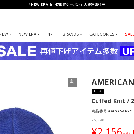
UP TO 80%OFF!「CLEARANCE SALE」開催中!
NEW
NEW ERA
'47
BRANDS
CATEGORIES
SAL
AMERICAN
NEW
Cuffed Knit 
商品番号
amn754a2c
¥
5,390
¥
2,156
税込