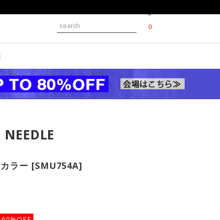
0
E
 NEEDLE
/ 2カラー [SMU754A]
60%OFF