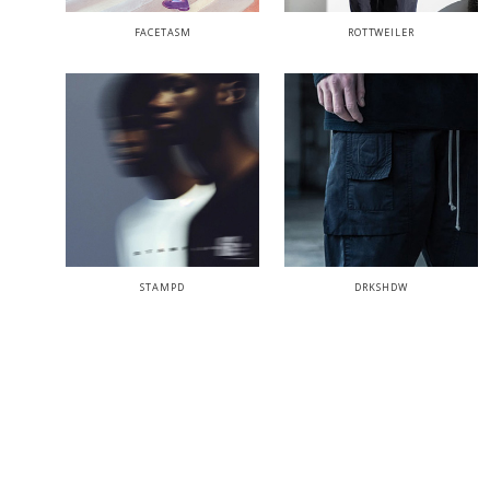
FACETASM
ROTTWEILER
STAMPD
DRKSHDW