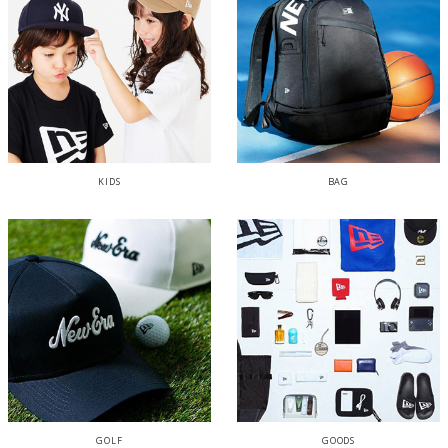
KIDS
BAG
GOLF
GOODS