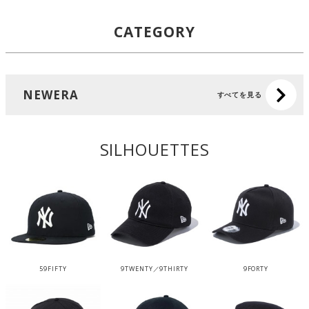
CATEGORY
NEWERA
すべてを見る
SILHOUETTES
59FIFTY
9TWENTY／9THIRTY
9FORTY