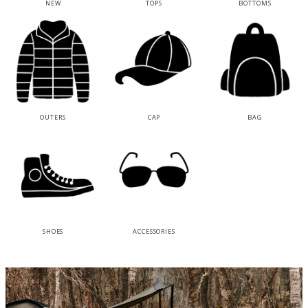
NEW
TOPS
BOTTOMS
OUTERS
CAP
BAG
SHOES
ACCESSORIES