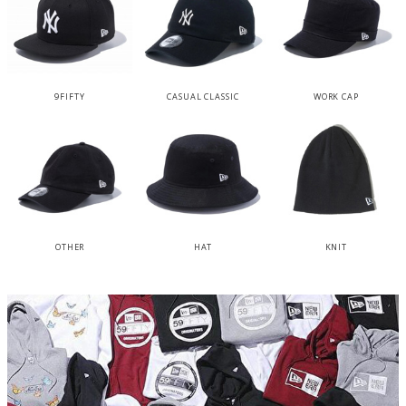
9FIFTY
CASUAL CLASSIC
WORK CAP
OTHER
HAT
KNIT