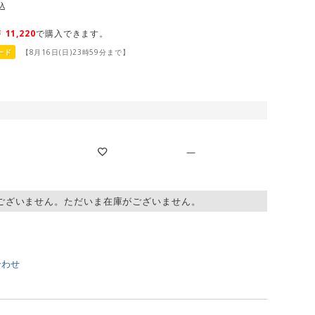
込
￥
11,220
で購入できます。
ード
【8月16日(日)23時59分まで】
—
ございません。ただいま在庫がございません。
合わせ