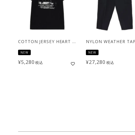
COTTON JERSEY HEART GRAPHIC T-SHIRT / ブラック [GL-T70-070]
NEW
NEW
¥
5,280
¥
27,280
税込
税込