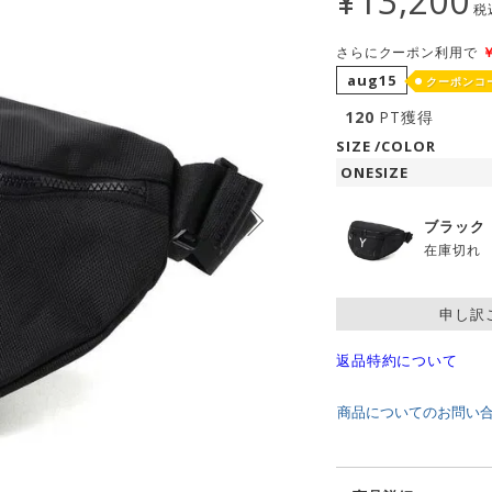
¥
13,200
税
さらにクーポン利用で
aug15
クーポンコ
120
PT獲得
SIZE
COLOR
ONESIZE
ブラック
在庫切れ
申し訳
返品特約について
商品についてのお問い