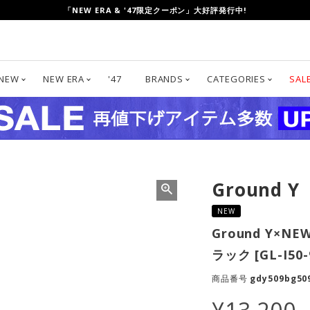
UP TO 80%OFF!「CLEARANCE SALE」開催中!
「NEW ERA & '47限定クーポン」大好評発行中!
NEW
NEW ERA
'47
BRANDS
CATEGORIES
SAL
Ground Y
NEW
Ground Y×NEW
ラック [GL-I50-9
商品番号
gdy509bg50