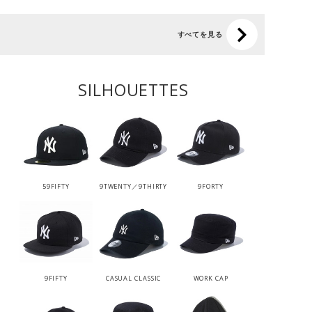
すべてを見る
SILHOUETTES
59FIFTY
9TWENTY／9THIRTY
9FORTY
9FIFTY
CASUAL CLASSIC
WORK CAP