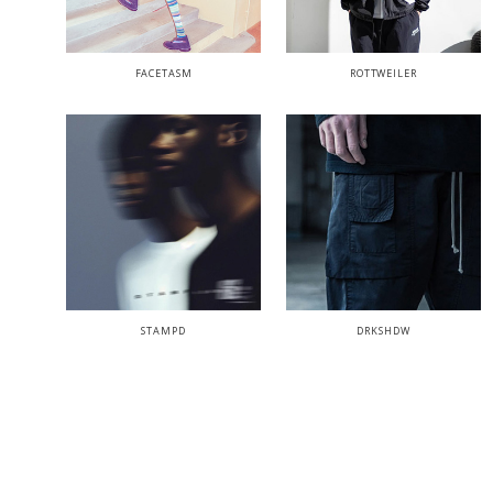
FACETASM
ROTTWEILER
STAMPD
DRKSHDW