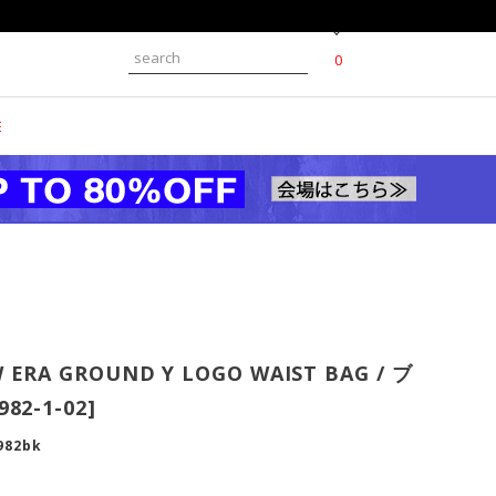
0
E
 ERA GROUND Y LOGO WAIST BAG / ブ
82-1-02]
982bk