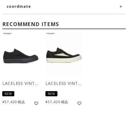
coordinate
RECOMMEND ITEMS
LACELESS VINTAGE SNEAKS / オールブラック [DU01F4811 DOLVS]
LACELESS VINTAGE SNEAKS / ブラック×ミルク [DU01F4811 DOLVS]
NEW
NEW
¥
57,420
税込
¥
57,420
税込