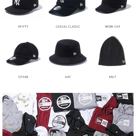
9FIFTY
CASUAL CLASSIC
WORK CAP
OTHER
HAT
KNIT