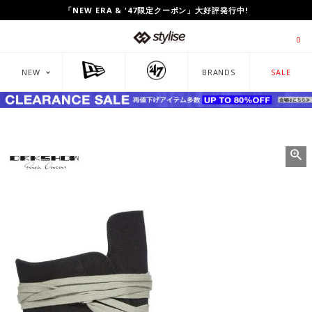
UP TO 80%OFF!「CLEARANCE SALE」開催中!
0
NEW
BRANDS
SALE