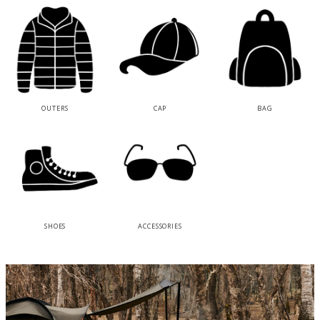
OUTERS
CAP
BAG
SHOES
ACCESSORIES