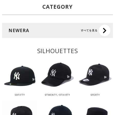
CATEGORY
NEWERA
すべてを見る
SILHOUETTES
59FIFTY
9TWENTY／9THIRTY
9FORTY