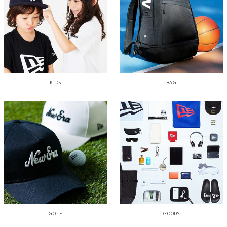
KIDS
BAG
GOLF
GOODS