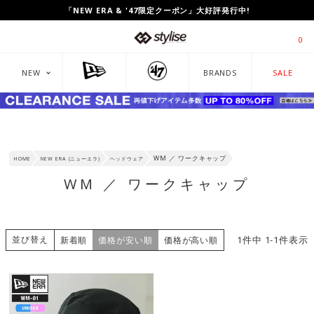
UP TO 80%OFF!「CLEARANCE SALE」開催中!
「NEW ERA & '47限定クーポン」大好評発行中!
0
NEW
BRANDS
SALE
WM ／ ワークキャップ
HOME
NEW ERA (ニューエラ)
ヘッドウェア
WM ／ ワークキャップ
並び替え
1
件中
1
-
1
件表示
新着順
価格が安い順
価格が高い順