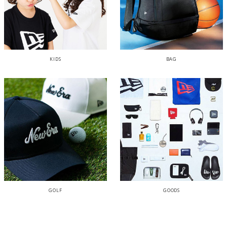
KIDS
BAG
GOLF
GOODS