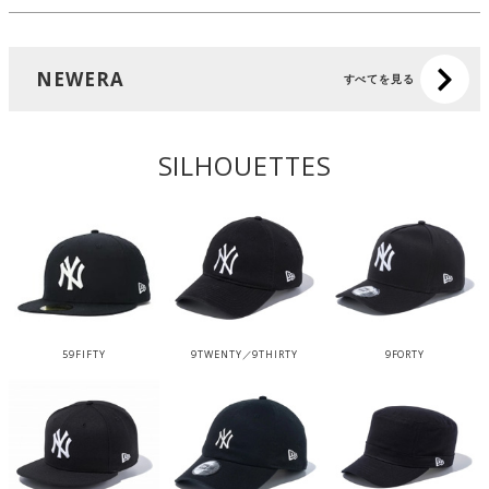
NEWERA
すべてを見る
SILHOUETTES
59FIFTY
9TWENTY／9THIRTY
9FORTY