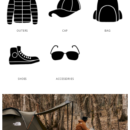
OUTERS
CAP
BAG
SHOES
ACCESSORIES