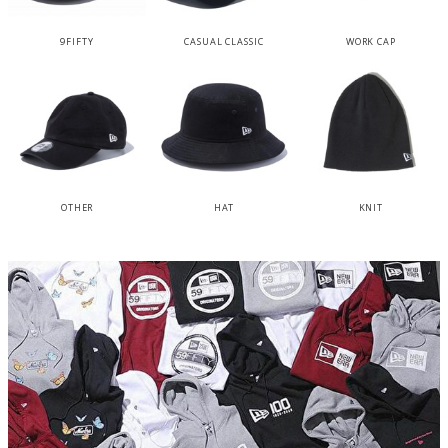
9FIFTY
CASUAL CLASSIC
WORK CAP
OTHER
HAT
KNIT